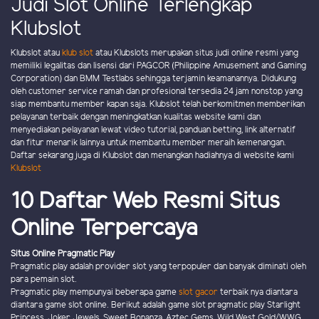
Judi Slot Online Terlengkap
Klubslot
Klubslot atau
klub slot
atau Klubslots merupakan situs judi online resmi yang
memiliki legalitas dan lisensi dari PAGCOR (Philippine Amusement and Gaming
Corporation) dan BMM Testlabs sehingga terjamin keamanannya. Didukung
oleh customer service ramah dan profesional tersedia 24 jam nonstop yang
siap membantu member kapan saja. Klubslot telah berkomitmen memberikan
pelayanan terbaik dengan meningkatkan kualitas website kami dan
menyediakan pelayanan lewat video tutorial, panduan betting, link alternatif
dan fitur menarik lainnya untuk membantu member meraih kemenangan.
Daftar sekarang juga di Klubslot dan menangkan hadiahnya di website kami
Klubslot
10 Daftar Web Resmi Situs
Online Terpercaya
Situs Online Pragmatic Play
Pragmatic play adalah provider slot yang terpopuler dan banyak diminati oleh
para pemain slot.
Pragmatic play mempunyai beberapa game
slot gacor
terbaik nya diantara
diantara game slot online. Berikut adalah game slot pragmatic play Starlight
Princess, Joker Jewels, Sweet Bonanza, Aztec Gems, Wild West Gold/WWG,