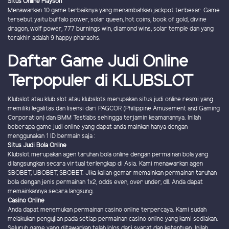
Situs Online Playson
Menawarkan 10 game terbaiknya yang menambahkan jackpot terbesar. Game
tersebut yaitu buffalo power, solar queen, hot coins, book of gold, divine
dragon, wolf power, 777 burnings win, diamond wins, solar temple dan yang
terakhir adalah 9 happy pharaohs.
Daftar Game Judi Online
Terpopuler di KLUBSLOT
Klubslot atau klub slot atau klubslots merupakan situs judi online resmi yang
memiliki legalitas dan lisensi dari PAGCOR (Philippine Amusement and Gaming
Corporation) dan BMM Testlabs sehingga terjamin keamanannya. Inilah
beberapa game judi online yang dapat anda mainkan hanya dengan
menggunakan 1 ID bermain saja :
Situs Judi Bola Online
Klubslot merupakan agen taruhan bola online dengan permainan bola yang
dilangsungkan secara virtual terlengkap di Asia. Kami menawarkan agen
SBOBET, UBOBET, SBOBET. Jika kalian gemar memainkan permainan taruhan
bola dengan jenis permainan 1x2, odds even, over under, dll. Anda dapat
memainkannya secara langsung.
Casino Online
Anda dapat menemukan permainan casino online terpercaya. Kami sudah
melakukan pengujian pada setiap permainan casino online yang kami sediakan.
Seluruh game yang ditawarkan telah lolos dari syarat dan ketentuan. Inilah