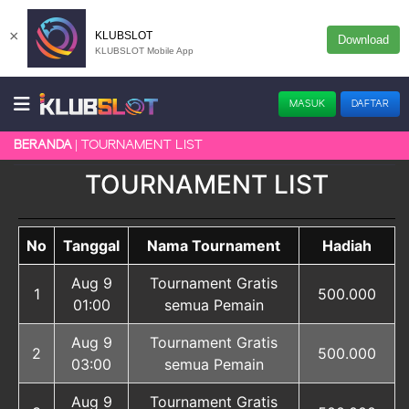
×
KLUBSLOT
Download
KLUBSLOT Mobile App
MASUK
DAFTAR
TOURNAMENT LIST
BERANDA
TOURNAMENT LIST
No
Tanggal
Nama Tournament
Hadiah
Aug 9
Tournament Gratis
1
500.000
01:00
semua Pemain
Aug 9
Tournament Gratis
2
500.000
03:00
semua Pemain
Aug 9
Tournament Gratis